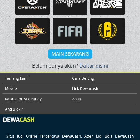
Arcade
Promosi
Referral
MAIN SEKARANG
VIP
Belum punya akun?
Daftar disini
Member
Lainnya
Tentang kami
Cara Betting
VERSI DESKTOP
Mobile
Link Dewacash
Kalkulator Mix Parlay
Zona
©
DEWACASH
Anti Blokir
Situs
Website
Bandar
Agen
Taruhan
Situs Judi Online Terpercaya
DewaCash
. Agen Judi Bola DewaCash