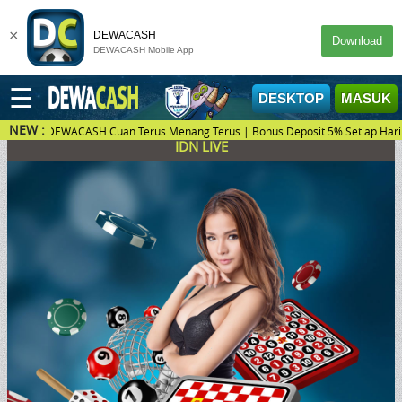
×
DEWACASH
Download
DEWACASH Mobile App
☰
DESKTOP
MASUK
NEW :
DEWACASH Cuan Terus Menang Terus | Bonus Deposit 5% Setiap Hari
DAFTAR
MASUK
IDN LIVE
Beranda
Deposit
Games
PROMO
Sportbook
PROMO
E-Sport
PROMO